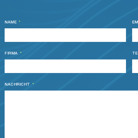
NAME
EM
FIRMA
TE
NACHRICHT