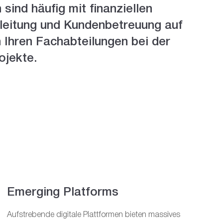
sind häufig mit finanziellen
leitung und Kundenbetreuung auf
 Ihren Fachabteilungen bei der
ojekte.
N
A
L
Y
S
I
E
R
E
N
Emerging Platforms
Aufstrebende digitale Plattformen bieten massives