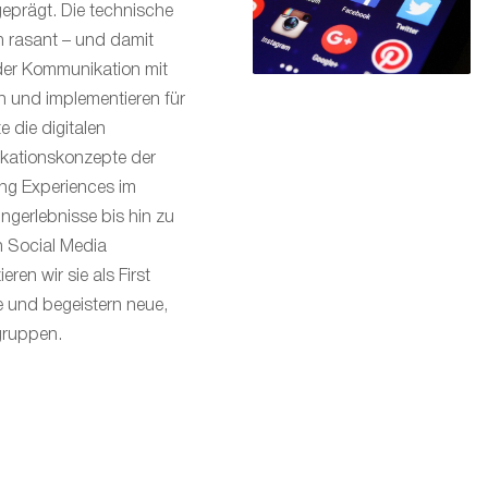
geprägt. Die technische
ch rasant – und damit
 der Kommunikation mit
n und implementieren für
 die digitalen
ationskonzepte der
ng Experiences im
gerlebnisse bis hin zu
en Social Media
ren wir sie als First
e und begeistern neue,
gruppen.