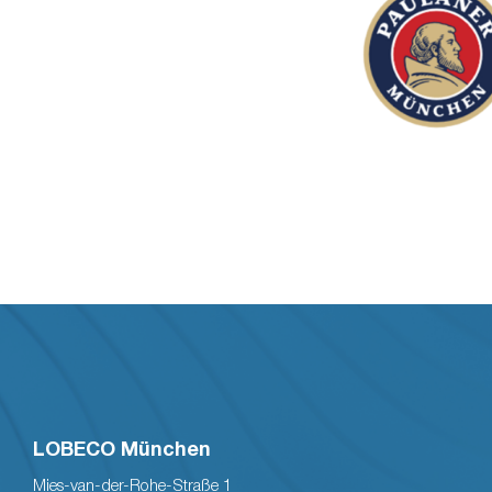
LOBECO München
Mies-van-der-Rohe-Straße 1