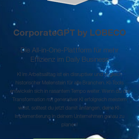
CorporateGPT by LOBECO
Die All-in-One-Plattform für mehr
Effizienz im Daily Business
KI im Arbeitsalltag ist ein disruptiver und zugleich
historischer Meilenstein für alle Branchen. KI-Tools
entwickeln sich in rasantem Tempo weiter. Wenn du die
Transformation mit generativer KI erfolgreich meistern
willst, solltest du jetzt damit anfangen, deine KI-
Implementierung in deinem Unternehmen genau zu
planen!