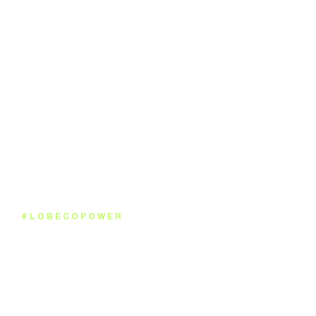
#LOBECOPOWER
LOBECO AI SERVICES