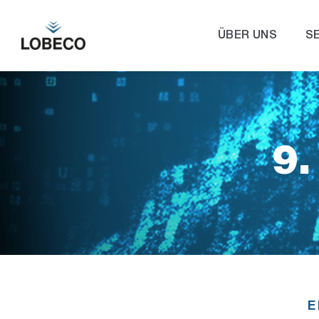
ÜBER UNS
S
9
E